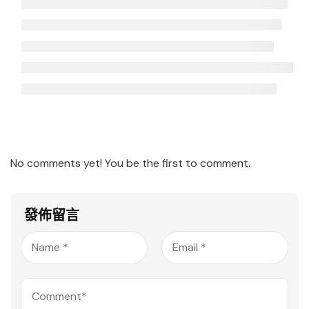
動
普
How to use
故
通
WooCommerce
事
話
Add-on for
課
A
LearnPress?
I
數
30 Minutes
全
學
能
課
How to use
教
Stripe Add-
No comments yet! You be the first to comment.
成
學
on for
人
助
LearnPress?
英
理
發佈留言
30 Minutes
語
課
How to use
Paid
Memberships
Pro Add-on