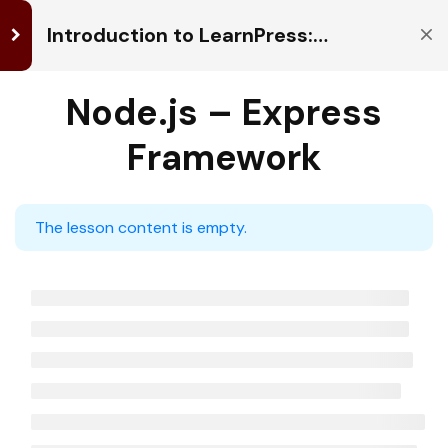
Live
Course
Introduction to LearnPress:
Building your Learning
Management System
LearnPress
Node.js – Express
8
掌握英語及運用A.I.
就是掌握未
Add-ons
Framework
來！
Node.js
專業導師一對一教學，配合人工智能(A.I.)教學助理，個人
– Utility
化提升唔再死記硬背，學習變得更有趣！
The lesson content is empty.
Modules
關於我們
真
A
聯
Node.js
人
I
絡
BigBigTutor 是全球領先的網上學習平台，結合 真人導
導
較
我
– Web
師
學
們
師 與 AI教學助理 的力量，為學生打造最貼心、最高效
Module
課
助
的學習體驗。
程
理
英
A
Node.js –
語
I
Express
課
互
Framework