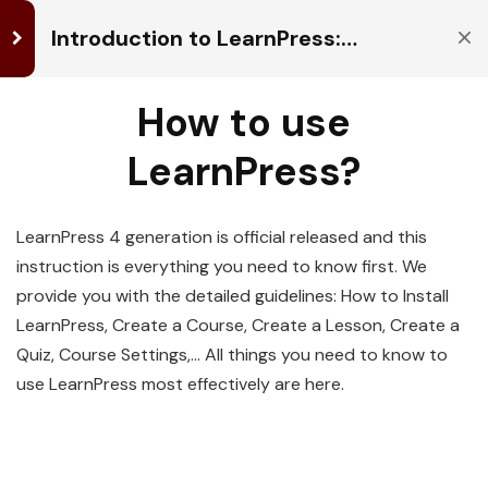
Introduction to LearnPress:
Building your Learning
Management System
How to use
LearnPress
3
掌握英語及運用A.I.
就是掌握未
Getting
LearnPress?
來！
Started
專業導師一對一教學，配合人工智能(A.I.)教學助理，個人
化提升唔再死記硬背，學習變得更有趣！
What is
LearnPress 4 generation is official released and this
LearnPress?
instruction is everything you need to know first. We
20 Minutes
provide you with the detailed guidelines: How to Install
關於我們
真
A
聯
人
I
絡
LearnPress, Create a Course, Create a Lesson, Create a
BigBigTutor 是全球領先的網上學習平台，結合 真人導
導
較
我
How to use
Quiz, Course Settings,… All things you need to know to
師
學
們
師 與 AI教學助理 的力量，為學生打造最貼心、最高效
課
助
LearnPress?
use LearnPress most effectively are here.
的學習體驗。
程
理
60 Minutes
英
A
語
I
Demo the
課
互