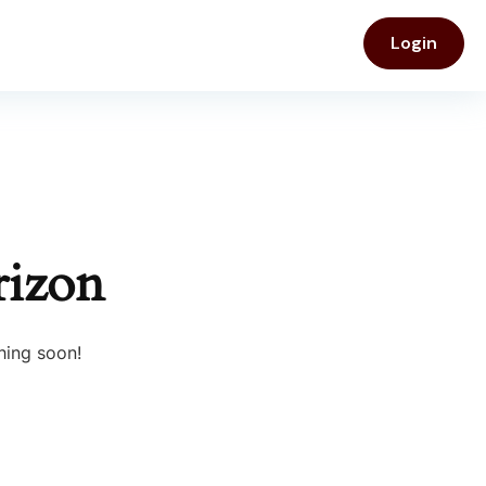
Login
rizon
hing soon!