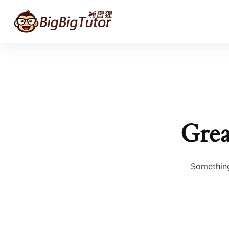
Grea
Something