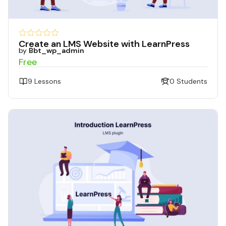
Create an LMS Website with LearnPress
by
Bbt_wp_admin
Free
9 Lessons
0 Students