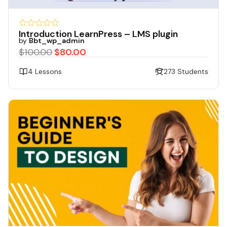
Introduction LearnPress – LMS plugin
by
Bbt_wp_admin
$100.00
$80.00
4 Lessons
273 Students