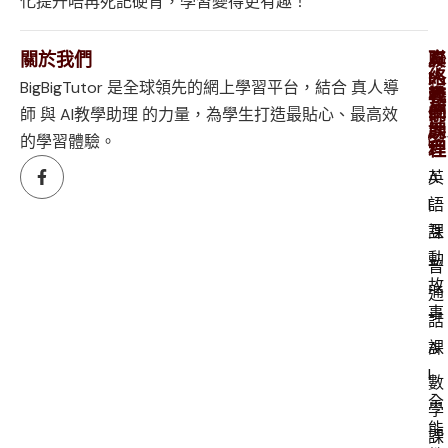
化提升唔再死記硬背，學習變得更有趣！
關於我們
真
A
聯
人
I
絡
BigBigTutor 是全球領先的網上學習平台，結合 真人導
導
較
我
師
學
們
師 與 AI教學助理 的力量，為學生打造最貼心、最高效
課
助
的學習體驗。
程
理
英
A
語
I
課
互
動
普
故
通
事
話
課
A
I
數
全
學
能
課